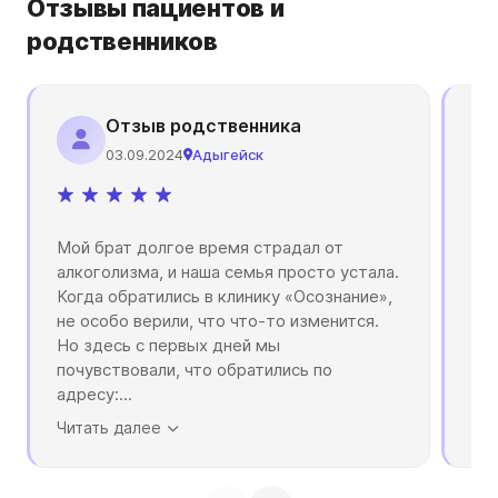
Отзывы пациентов и
родственников
Отзыв родственника
03.09.2024
Адыгейск
Мой брат долгое время страдал от
Мно
алкоголизма, и наша семья просто устала.
при
Когда обратились в клинику «Осознание»,
каз
не особо верили, что что-то изменится.
дал
Но здесь с первых дней мы
ком
почувствовали, что обратились по
ле
адресу:
...
оп
Читать далее
Чит