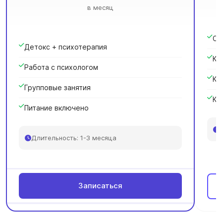
в месяц
Сн
Детокс + психотерапия
Кр
Работа с психологом
Ка
Групповые занятия
Ку
Питание включено
Длительность: 1-3 месяца
Записаться