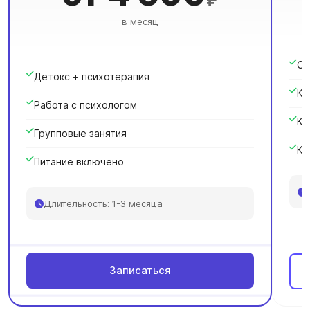
в месяц
Сн
Детокс + психотерапия
Кр
Работа с психологом
Ка
Групповые занятия
Ку
Питание включено
Длительность: 1-3 месяца
Записаться