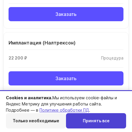
Заказать
Имплантация (Налтрексон)
22 200 ₽
Процедура
Заказать
Cookies и аналитика.
Мы используем cookie-файлы и
Яндекс Метрику для улучшения работы сайта.
Стационарное лечение (общая палата)
Подробнее — в
Политике обработки ПД
.
Только необходимые
Принять все
от 6 000 ₽
1 сутки
Перезвоним
Telegram
MAX
Позвонить