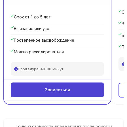
Ср
Срок от 1 до 5 лет
Вв
Вшивание или укол
Бы
Постепенное высвобождение
Пр
Можно раскодироваться
Процедура: 40-90 минут
Записаться
Точную стоимость врач назовёт после осмотра.